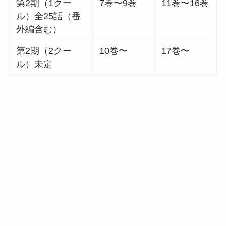
第2期（1クー
7巻〜9巻
11巻〜16巻
ル）全25話（番
外編含む）
第2期（2クー
10巻〜
17巻〜
ル）未定