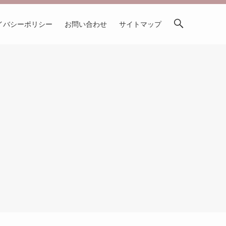
イバシーポリシー
お問い合わせ
サイトマップ