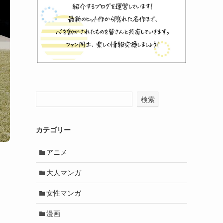
検索
カテゴリー
アニメ
大人マンガ
女性マンガ
漫画