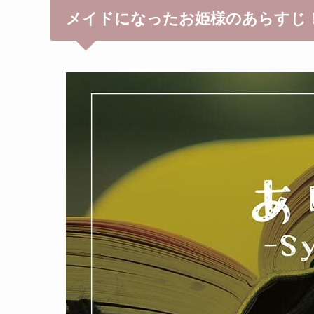
メイドになったお姫様のあらすじ