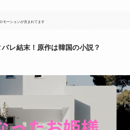
ロモーションが含まれてます
タバレ結末！原作は韓国の小説？