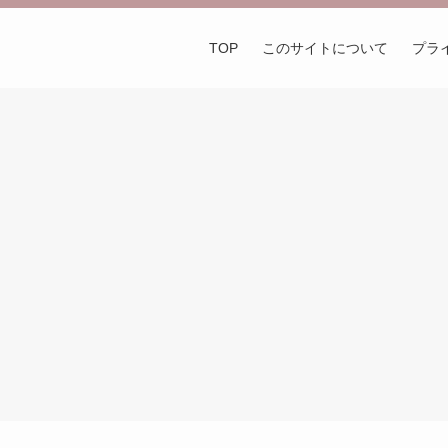
TOP
このサイトについて
プラ