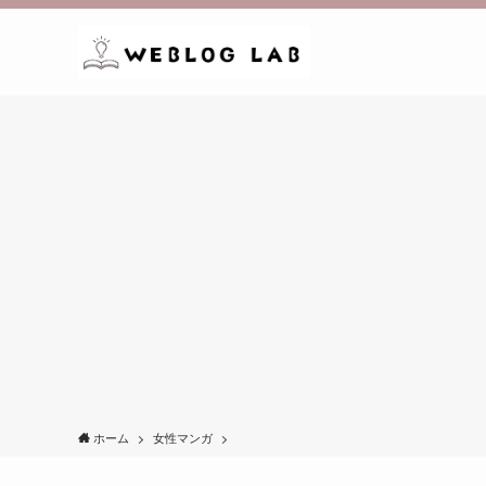
ホーム
女性マンガ